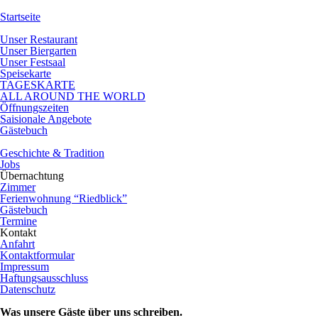
Startseite
Landgasthof
Unser Restaurant
Unser Biergarten
Unser Festsaal
Speisekarte
TAGESKARTE
ALL AROUND THE WORLD
Öffnungszeiten
Saisionale Angebote
Gästebuch
Noch mehr Gästestimmen
Geschichte & Tradition
Jobs
Übernachtung
Zimmer
Ferienwohnung “Riedblick”
Gästebuch
Termine
Kontakt
Anfahrt
Kontaktformular
Impressum
Haftungsausschluss
Datenschutz
Was unsere Gäste über uns schreiben.