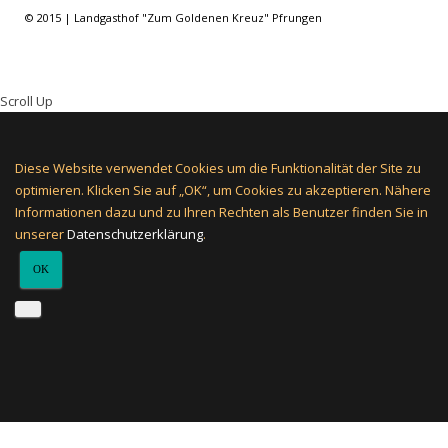
© 2015 | Landgasthof "Zum Goldenen Kreuz" Pfrungen
Scroll Up
Diese Website verwendet Cookies um die Funktionalität der Site zu
optimieren. Klicken Sie auf „OK“, um Cookies zu akzeptieren. Nähere
Informationen dazu und zu Ihren Rechten als Benutzer finden Sie in
unserer
Datenschutzerklärung
.
OK
STARTSEITE