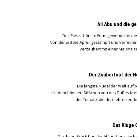
Ali Abu und die g
Des Eies schönste Form gewendet in de
Von der Erd die Äpfel, gestampft und verfeiner
Verzaubert mit einer Majonais
Der Zaubertopf der H
Die längste Nudel der Welt auf 
mit dem feinsten Sößchen von des Flußes Krebs
der Tomate, die den liebreizend
Das Kluge 
Das feine Brüstchen des Hähnchens verfei