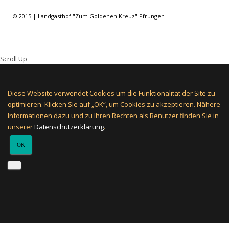
© 2015 | Landgasthof "Zum Goldenen Kreuz" Pfrungen
Scroll Up
Diese Website verwendet Cookies um die Funktionalität der Site zu
optimieren. Klicken Sie auf „OK“, um Cookies zu akzeptieren. Nähere
Informationen dazu und zu Ihren Rechten als Benutzer finden Sie in
unserer
Datenschutzerklärung
.
OK