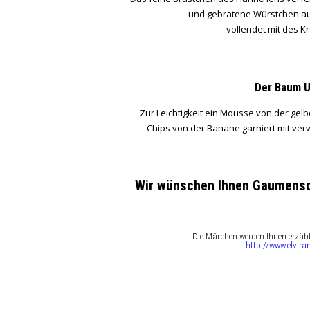
und gebratene Würstchen au
vollendet mit des K
Der Baum U
Zur Leichtigkeit ein Mousse von der gel
Chips von der Banane garniert mit ve
Wir wünschen Ihnen Gaumens
Die Märchen werden Ihnen erzähl
http://www.elvira