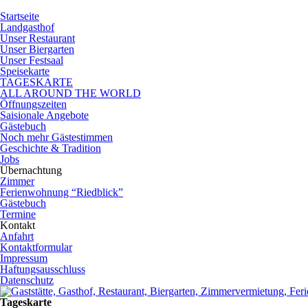
Startseite
Landgasthof
Unser Restaurant
Unser Biergarten
Unser Festsaal
Speisekarte
TAGESKARTE
ALL AROUND THE WORLD
Öffnungszeiten
Saisionale Angebote
Gästebuch
Noch mehr Gästestimmen
Geschichte & Tradition
Jobs
Übernachtung
Zimmer
Ferienwohnung “Riedblick”
Gästebuch
Termine
Kontakt
Anfahrt
Kontaktformular
Impressum
Haftungsausschluss
Datenschutz
Tageskarte