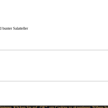
 bunter Salatteller
timieren. Klicken Sie auf „OK“, um Cookies zu akzeptieren. Nähere In