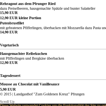
Rehragout aus dem Pfrunger Ried
dazu Preiselbeeren, hausgemachte Spätzle und bunter Salatteller
15,90 EUR
12,90 EUR kleine Portion
Putenbrustfilet
mit gebratenen Pfifferlingen, überbacken mit Mozzarella dazu Pasta und
14,90 EUR
Vegetarisch
Hausgemachter Reibekuchen
mit Pfifferlingen und Bergkäse überbacken
12,90 EUR
Tagesdessert
Mousse au Chocolat mit Vanillesauce
5,90 EUR
© 2015 | Landgasthof "Zum Goldenen Kreuz" Pfrungen
Scroll Up
Diese Website verwendet Cookies um die Funktionalität der Site zu op